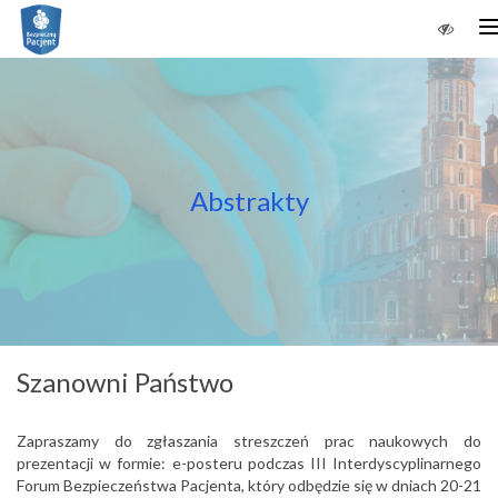
n
Abstrakty
Szanowni Państwo
Zapraszamy do zgłaszania streszczeń prac naukowych do
prezentacji w formie: e-posteru podczas III Interdyscyplinarnego
Forum Bezpieczeństwa Pacjenta, który odbędzie się w dniach 20-21