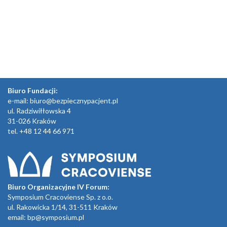
Biuro Fundacji:
e-mail:
biuro@bezpiecznypacjent.pl
ul. Radziwiłłowska 4
31-026 Kraków
tel. +48 12 44 66 971
Biuro Organizacyjne IV Forum:
Symposium Cracoviense Sp. z o.o.
ul. Rakowicka 1/14, 31-511 Kraków
email:
bp@symposium.pl